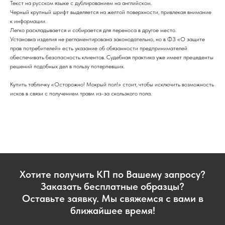
Текст на русском языке с дублированием на английском.
Черный крупный шрифт выделяется на желтой поверхности, привлекая внимание
к информации.
Легко раскладывается и собирается для переноса в другое место.
Установка изделия не регламентирована законодательно, но в ФЗ «О защите
прав потребителей» есть указание об обязанности предпринимателей
обеспечивать безопасность клиентов. Судебная практика уже имеет прецеденты
решений подобных дел в пользу потерпевших.
Купить табличку «Осторожно! Мокрый пол!» стоит, чтобы исключить возможность
исков в связи с получением травм из-за скользкого пола.
Хотите получить КП по Вашему запросу?
Заказать бесплатные образцы?
Оставьте заявку. Мы свяжемся с вами в
ближайшее время!