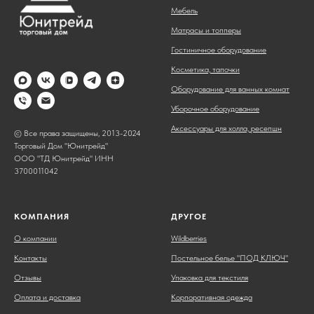
Мебель
Матрасы и топперы
Гостиничное оборудование
Косметика, тапочки
Оборудование для ванных комнат
Уборочное оборудование
Аксессуары для холла, ресепшн
© Все права защищены, 2013-2024
Торговый Дом "Юнитрейд"
ООО "ТД Юнитрейд" ИНН
3700011042
КОМПАНИЯ
ДРУГОЕ
О компании
Wildberries
Контакты
Постельное белье "ПОД КЛЮЧ"
Отзывы
Упаковка для текстиля
Оплата и доставка
Корпоративная одежда