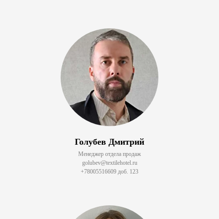
Голубев Дмитрий
Менеджер отдела продаж
golubev@textilehotel.ru
+78005516609 доб. 123