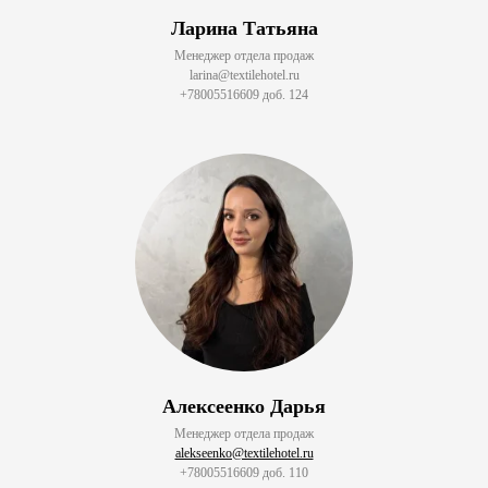
Ларина Татьяна
Менеджер отдела продаж
larina@textilehotel.ru
+78005516609 доб. 124
Алексеенко Дарья
Менеджер отдела продаж
alekseenko@textilehotel.ru
+78005516609 доб. 110