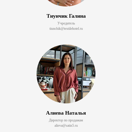
Тиунчик Галина
Учредитель
tiunchik@textilehotel.ru
Алиева Наталья
Директор по продажам
alieva@satin5.ru