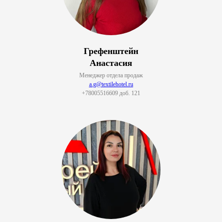
Грефенштейн
Анастасия
Менеджер отдела продаж
a.g@textilehotel.ru
+78005516609 доб. 121