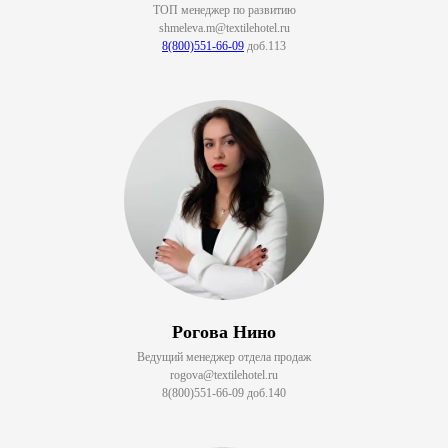
ТОП менеджер по развитию
shmeleva.m@textilehotel.ru
8(800)551-66-09
доб.113
Рогова Нино
Ведущий менеджер отдела продаж
rogova@textilehotel.ru
8(800)551-66-09 доб.140