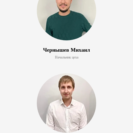
Чернышев Михаил
Начальник цеха